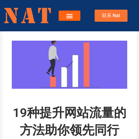
跳
至
联系 Nat
内
容
服务
关于Nat
博客
19种提升网站流量的
方法助你领先同行