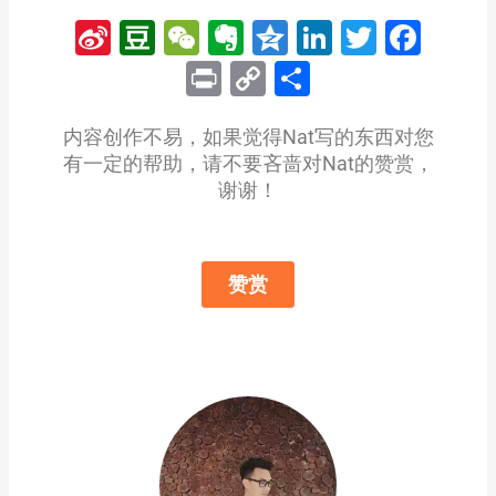
Sina
Douban
WeChat
Evernote
Qzone
LinkedIn
Twitter
Fac
Weibo
Print
Copy
分
Link
享
内容创作不易，如果觉得Nat写的东西对您
有一定的帮助，请不要吝啬对Nat的赞赏，
谢谢！
赞赏