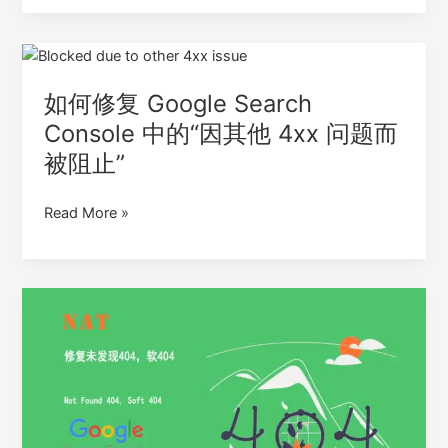
中
“带
如
有
何
重
如何修复 Google Search
修
定
复
向
Console 中的“因其他 4xx 问题而
Google
的
被阻止”
Search
页
Console
面”
Read More »
中
的
“因
其
如
他
何
4xx
修
问
复
题
Google
而
Search
被
Console