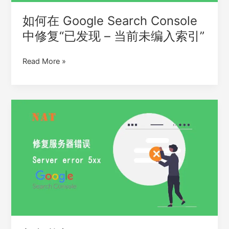
“已
发
如何在 Google Search Console
现
中修复“已发现 – 当前未编入索引”
–
当
Read More »
前
未
编
入
如
索
何
引”
修
复
Google
Search
Console
中
“服
务
器