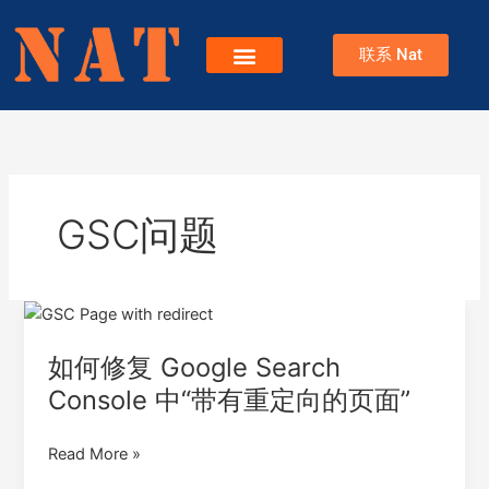
跳
至
联系 Nat
内
容
服务
关于Nat
博客
GSC问题
如
何
如何修复 Google Search
修
复
Console 中“带有重定向的页面”
Google
Search
Read More »
Console