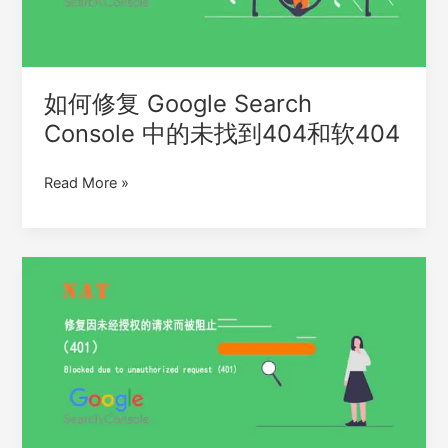
阻
中
止”
的
未
找
如何修复 Google Search
到
Console 中的未找到404和软404
404
和
Read More »
软
404
如
何
修
复
Google
Search
Console
中