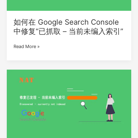
复
“已
抓
如何在 Google Search Console
取
中修复“已抓取 – 当前未编入索引”
–
当
Read More »
前
未
编
入
如
索
何
引”
在
Google
Search
Console
中
修
复