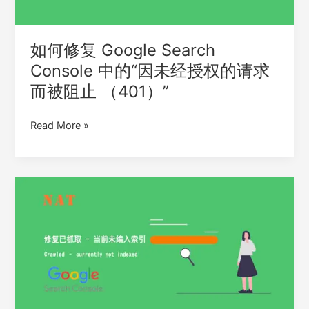
的
“因
未
如何修复 Google Search
经
Console 中的“因未经授权的请求
授
而被阻止 （401）”
权
的
请
Read More »
求
而
被
如
阻
何
止
在
（401）”
Google
Search
Console
中
修