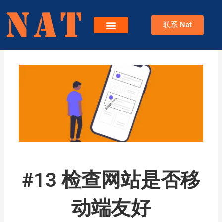
跳
至
联系 Nat
内
容
服务
关于Nat
博客
#13 检查网站是否移
动端友好