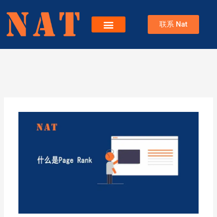
跳
至
联系 Nat
内
容
服务
关于Nat
博客