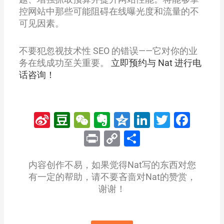
控网站中那些可能阻碍在线曝光度和流量的不
可见因素。
不要犯忽视技术性 SEO 的错误——它对你的业
务在线成功至关重要。
立即预约与 Nat 进行电
话咨询！
Sina
Douban
WeChat
Evernote
Qzone
LinkedIn
Twitter
Fac
Weibo
Print
Copy
分
Link
享
内容创作不易，如果觉得Nat写的东西对您
有一定的帮助，请不要吝啬对Nat的赞赏，
谢谢！