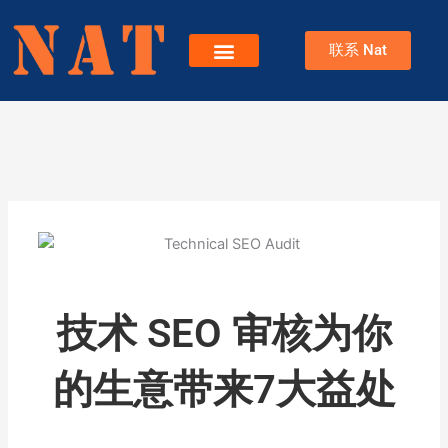
跳
至
联系 Nat
内
容
服务
关于Nat
博客
技术 SEO 审核为你
的生意带来7大益处