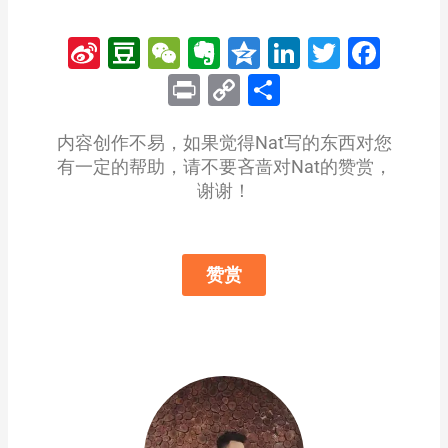
Sina
Douban
WeChat
Evernote
Qzone
LinkedIn
Twitter
Fac
Weibo
Print
Copy
分
Link
享
内容创作不易，如果觉得Nat写的东西对您
有一定的帮助，请不要吝啬对Nat的赞赏，
谢谢！
赞赏