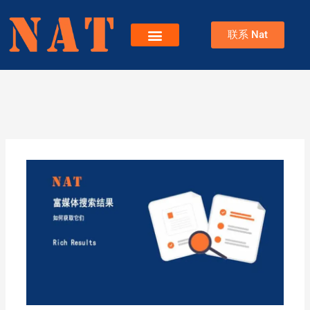
跳
至
联系 Nat
内
容
服务
关于Nat
博客